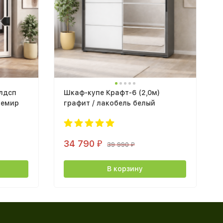
 лдсп
Шкаф-купе Крафт-6 (2,0м)
шемир
графит / лакобель белый
34 790
₽
39 990
₽
В корзину