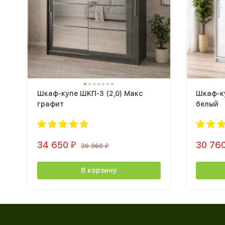
Шкаф-купе ШКП-3 (2,0) Макс
Шкаф-ку
графит
белый
34 650
30 76
₽
39 360
₽
В корзину