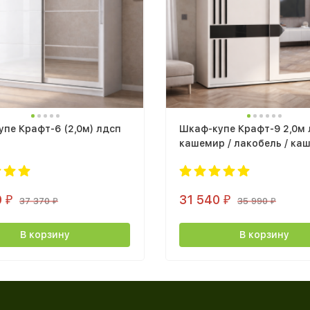
пе Крафт-6 (2,0м) лдсп
Шкаф-купе Крафт-9 2,0м
кашемир / лакобель / ка
0
31 540
₽
₽
37 370
35 990
₽
₽
В корзину
В корзину