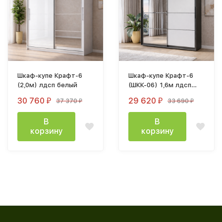
Шкаф-купе Крафт-6
Шкаф-купе Крафт-6
(2,0м) лдсп белый
(ШКК-06) 1,6м лдсп
графит
30 760
29 620
37 370
33 690
₽
₽
₽
₽
В
В
корзину
корзину