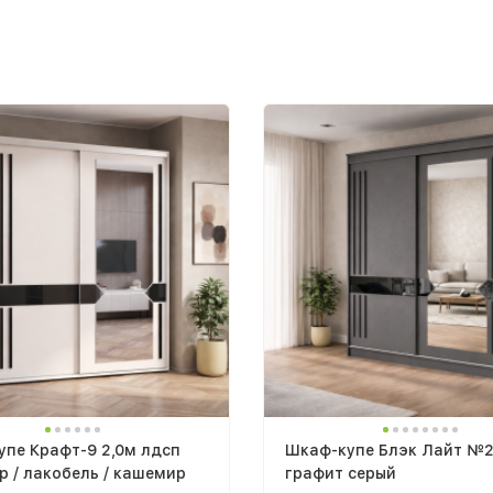
пе Крафт-9 2,0м лдсп
Шкаф-купе Блэк Лайт №2
 / лакобель / кашемир
графит серый