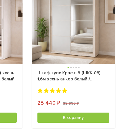
) ясень
Шкаф-купе Крафт-6 (ШКК-06)
ь белый
1,6м ясень анкор белый /
лакобель белый
28 440
₽
33 990
₽
В корзину