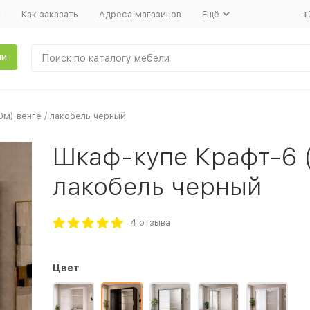
т
Как заказать
Адреса магазинов
Ещё
+
ли
0м) венге / лакобель черный
Шкаф-купе Крафт-6 (
лакобель черный
4 отзыва
Цвет