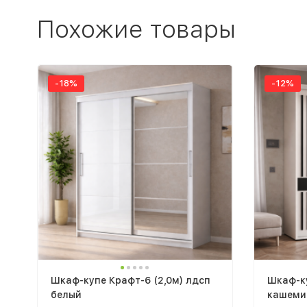
Похожие товары
-18%
-12%
Шкаф-купе Крафт-6 (2,0м) лдсп
Шкаф-ку
белый
кашемир