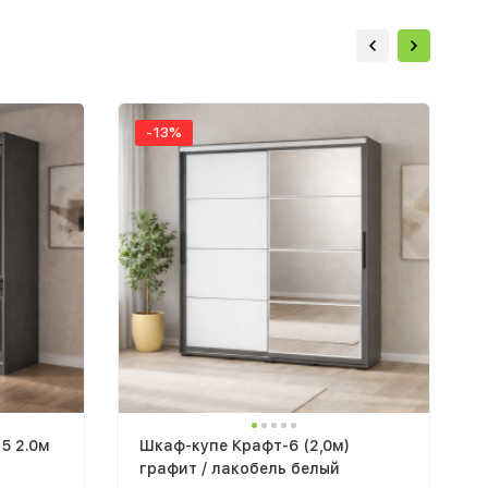
-13%
5 2.0м
Шкаф-купе Крафт-6 (2,0м)
графит / лакобель белый