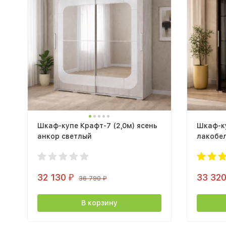
Шкаф-купе Крафт-7 (2,0м) ясень
Шкаф-ку
анкор светлый
лакобе
32 130
33 32
₽
36 790
₽
В корзину