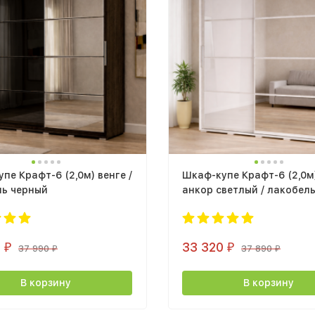
пе Крафт-6 (2,0м) венге /
Шкаф-купе Крафт-6 (2,0м
ль черный
анкор светлый / лакобел
0
33 320
₽
₽
37 990
37 890
₽
₽
В корзину
В корзину