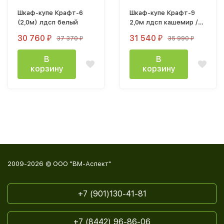
Шкаф-купе Крафт-6
Шкаф-купе Крафт-9
(2,0м) лдсп белый
2,0м лдсп кашемир /
лакобель / кашемир
30 760
31 540
37 370
35 990
₽
₽
₽
₽
В
В
корзину
корзину
2009-2026 © ООО "ВМ-Аспект"
+7 (901)130-41-81
+7 (8442) 96-86-06