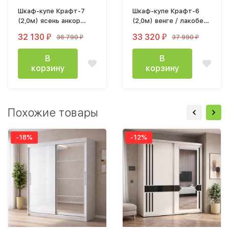
Шкаф-купе Крафт-7
Шкаф-купе Крафт-6
(2,0м) ясень анкор
(2,0м) венге / лакобель
светлый
черный
32 130
33 320
36 790
37 990
₽
₽
₽
₽
В
В
корзину
корзину
Похожие товары
-18%
-12%