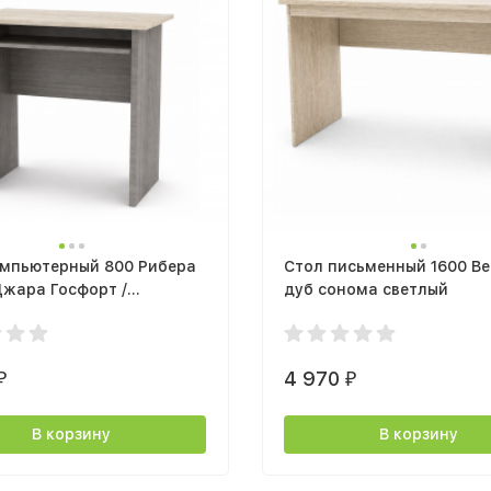
омпьютерный 800 Рибера
Стол письменный 1600 В
жара Госфорт /
дуб сонома светлый
ница Ватервуд
4 970
₽
₽
В корзину
В корзину