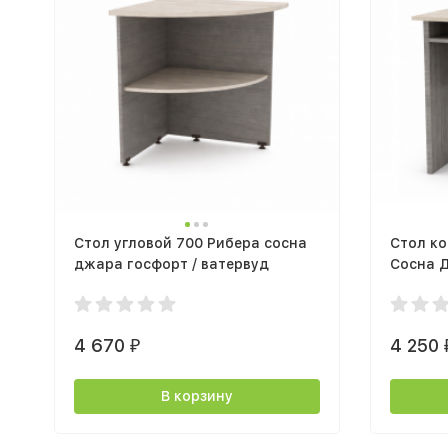
Стол угловой 700 Рибера сосна
Стол к
джара госфорт / ватервуд
Сосна Д
столеш
4 670
4 250
₽
В корзину