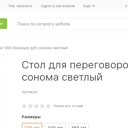
т
Как заказать
Адреса магазинов
Ещё
+
ли
ов 1200 Венеция дуб сонома светлый
Стол для переговоро
сонома светлый
Артикул:
Написать отзыв
Размеры
120 см
140 см
160 см