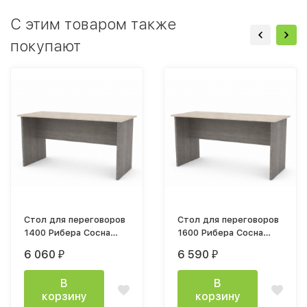
C этим товаром также
покупают
Стол для переговоров
Стол для переговоров
1400 Рибера Сосна
1600 Рибера Сосна
Джара Госфорт /
Джара Госфорт /
6 060
6 590
₽
₽
Фасад: Ватервуд
Ватервуд
В
В
корзину
корзину