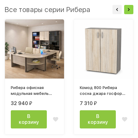
Все товары серии Рибера
Рибера офисная
Комод 800 Рибера
модульная мебель
сосна джара госфорт /
лдсп сосна джара
фасад ватервуд
32 940
7 310
₽
₽
госфорт / ватервуд
В
В
корзину
корзину