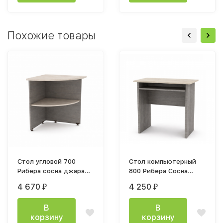
Похожие товары
Стол угловой 700
Стол компьютерный
Рибера сосна джара
800 Рибера Сосна
госфорт / ватервуд
Джара Госфорт /
4 670
4 250
₽
₽
столешница Ватервуд
В
В
корзину
корзину