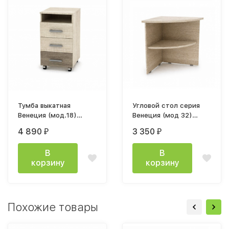
Тумба выкатная
Угловой стол серия
Венеция (мод.18)
Венеция (мод 32)
400х682х480мм дуб
704х756х704мм Дуб
4 890
3 350
₽
₽
сонома светлый / дуб
сонома светлый
сонома темный
В
В
корзину
корзину
Похожие товары