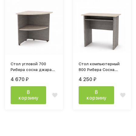
Стол угловой 700
Стол компьютерный
Рибера сосна джара
800 Рибера Сосна
госфорт / ватервуд
Джара Госфорт /
4 670
4 250
₽
₽
столешница Ватервуд
В
В
корзину
корзину