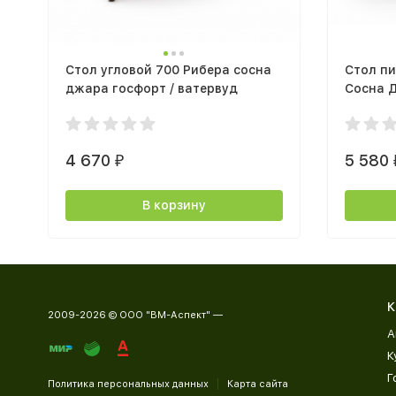
Стол угловой 700 Рибера сосна
Стол п
джара госфорт / ватервуд
Сосна Д
столеш
4 670
5 580
₽
В корзину
К
2009-2026 © ООО "ВМ-Аспект" —
А
К
Г
Политика персональных данных
Карта сайта