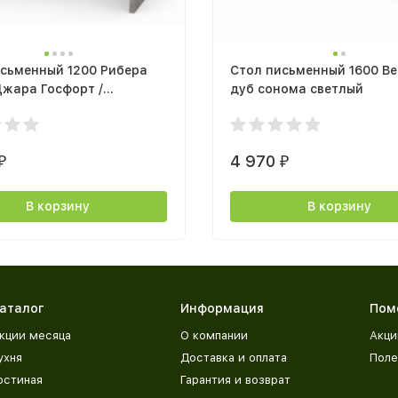
исьменный 1200 Рибера
Стол письменный 1600 В
жара Госфорт /
дуб сонома светлый
ница Ватервуд
4 970
₽
₽
В корзину
В корзину
аталог
Информация
Пом
кции месяца
О компании
Акци
ухня
Доставка и оплата
Поле
остиная
Гарантия и возврат