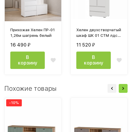
Прихожая Хелен ПР-01
Хелен двухстворчатый
1,26м шагрень белый
шкаф ШК 01 СТМ лдсп
белый
16 490
11 520
₽
₽
В
В
корзину
корзину
Похожие товары
-10%