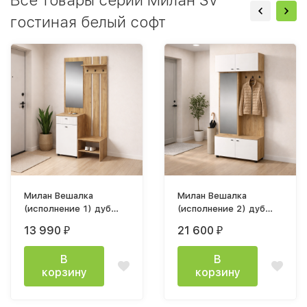
гостиная белый софт
Милан Вешалка
Милан Вешалка
(исполнение 1) дуб
(исполнение 2) дуб
золотой / белый
золотой / белый
13 990
21 600
₽
₽
матовый
матовый
В
В
корзину
корзину