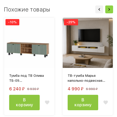
Похожие товары
-10%
-29%
Тумба под ТВ Олива
ТВ-тумба Марья
ТБ-09
напольно-подвесная
(1602х484х376мм) дуб
2,0 м, белая
6 240
4 990
6 930
6 990
₽
₽
₽
₽
каньон / мдф MF12
эвкалипт софт
В
В
корзину
корзину