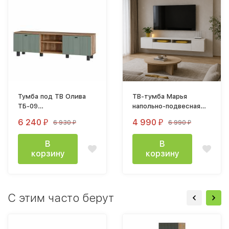
Тумба под ТВ Олива
ТВ-тумба Марья
ТБ-09
напольно-подвесная
(1602х484х376мм) дуб
2,0 м, белая
6 240
4 990
6 930
6 990
₽
₽
₽
₽
каньон / мдф MF12
эвкалипт софт
В
В
корзину
корзину
С этим часто берут