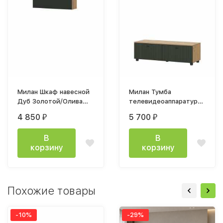
Милан Шкаф навесной
Милан Тумба
Дуб Золотой/Олива
телевидеоаппаратура
Софт
1,2м со створками Дуб
4 850
5 700
₽
₽
Золотой /Олива Софт
В
В
корзину
корзину
Похожие товары
-10%
-29%