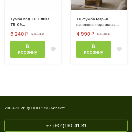
Тумба под ТВ Олива
ТВ-тумба Марья
ТБ-09
напольно-подвесная
(1602х484х376мм) дуб
2,0 м, белая
6 240
4 990
6 930
6 990
₽
₽
₽
₽
каньон / мдф MF12
эвкалипт софт
В
В
корзину
корзину
2009-2026 © ООО "ВМ-Аспект"
+7 (901)130-41-81