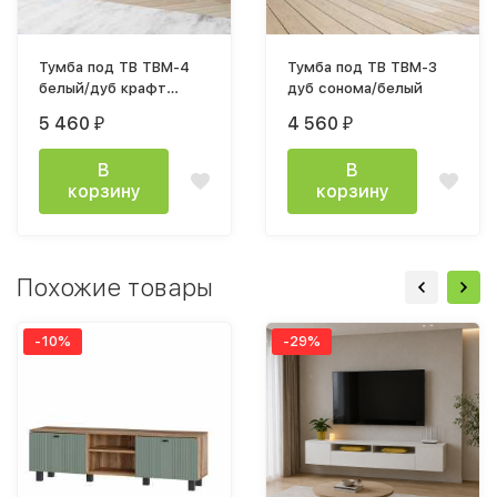
Тумба под ТВ ТВМ-4
Тумба под ТВ ТВМ-3
белый/дуб крафт
дуб сонома/белый
золотой+графит
5 460
4 560
₽
₽
В
В
корзину
корзину
Похожие товары
-10%
-29%