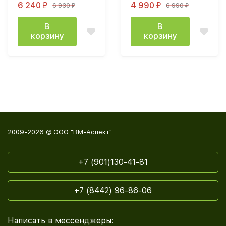
6 240
4 990
6 930
6 990
₽
₽
₽
₽
каньон / мдф MF12
эвкалипт софт
В
В
корзину
корзину
2009-2026 © ООО "ВМ-Аспект"
+7 (901)130-41-81
+7 (8442) 96-86-06
Написать в мессенджеры: