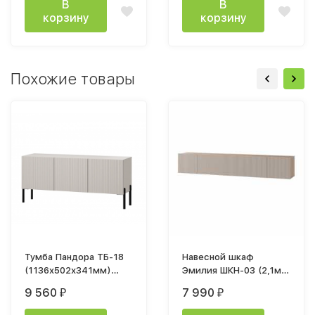
В
В
корзину
корзину
Похожие товары
Тумба Пандора ТБ-18
Навесной шкаф
(1136x502х341мм)
Эмилия ШКН-03 (2,1м)
Кашемир / мдф айриш
дуб смоки / мдф
9 560
7 990
₽
₽
MF03
айриш