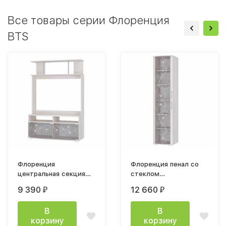
Все товары серии Флоренция
BTS
Флоренция
Флоренция пенал со
центральная секция
стеклом
1200х1780х490м ясень
500х2100х490мм
9 390
12 660
₽
₽
белый
ясень белый
В
В
корзину
корзину