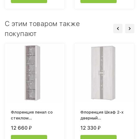
C этим товаром также
покупают
Флоренция пенал со
Флоренция Шкаф 2-х
стеклом
дверный
500х2100х490мм
900х2120х440мм
12 660
12 330
₽
₽
ясень белый
ясень белый