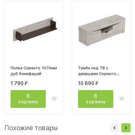
Полка Соренто 1070мм
Тумба под ТВ с
дуб бонифаций
дверцами Соренто
1400мм дуб
1 790
10 690
₽
₽
бонифаций
В
В
корзину
корзину
Похожие товары