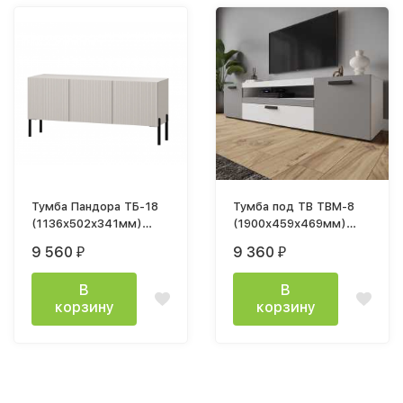
Тумба Пандора ТБ-18
Тумба под ТВ ТВМ-8
(1136x502х341мм)
(1900х459х469мм)
Кашемир / мдф айриш
белый/серый графит
9 560
9 360
₽
₽
MF03
В
В
корзину
корзину