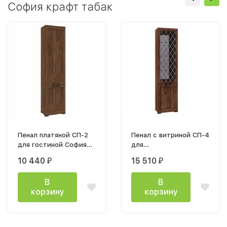
София крафт табак
Пенал платяной СП-2
Пенал с витриной СП-4
для гостиной София
для
540х2212х355мм дуб крафт табачный
гостиной София дуб крафт 
10 440
15 510
₽
₽
В
В
корзину
корзину