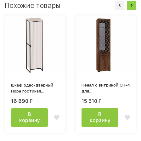
Похожие товары
Шкаф одно-дверный
Пенал с витриной СП-4
Нора гостиная
для
545х2030х425мм
гостиной София дуб крафт 
16 890
15 510
₽
₽
Персидский жемчуг
В
В
корзину
корзину