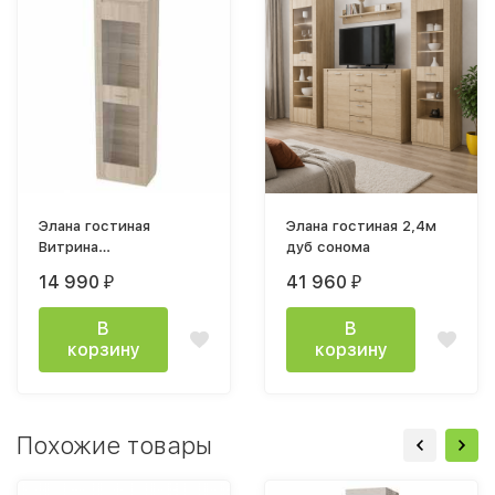
Элана гостиная
Элана гостиная 2,4м
Витрина
дуб сонома
505х2082х410мм дуб
14 990
41 960
₽
₽
сонома
В
В
корзину
корзину
Похожие товары