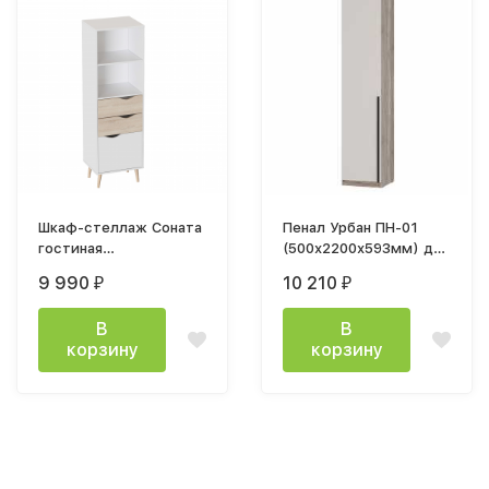
Шкаф-стеллаж Соната
Пенал Урбан ПН-01
гостиная
(500х2200х593мм) дуб
514х1672х391мм лдсп
смоки / кашемир
9 990
10 210
₽
₽
белый / дуб сонома
В
В
корзину
корзину