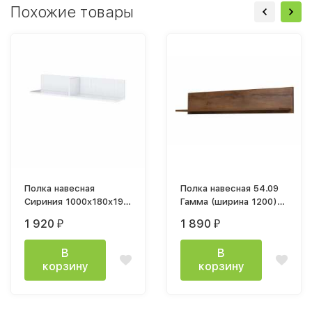
Похожие товары
Полка навесная
Полка навесная 54.09
Сириния 1000x180x196
Гамма (ширина 1200)
белый/МДФ белый
таксония
1 920
1 890
₽
₽
снег
В
В
корзину
корзину