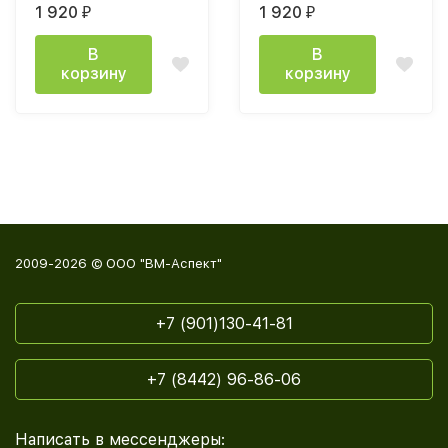
1 920
1 920
₽
₽
бриз
снег
В
В
корзину
корзину
2009-2026 © ООО "ВМ-Аспект"
+7 (901)130-41-81
+7 (8442) 96-86-06
Написать в мессенджеры: