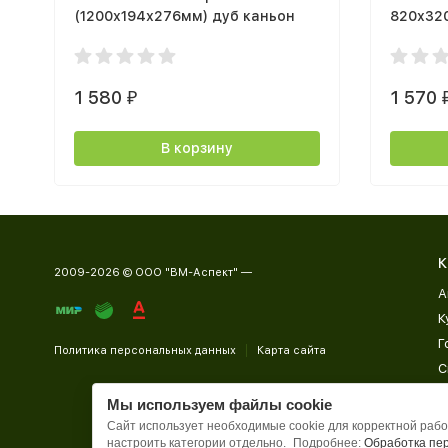
(1200х194х276мм) дуб каньон
820х320
черный
1 580
1 570
₽
В корзину
К
2009-2026 © ООО "ВМ-Аспект" —
А
К
Г
Политика персональных данных
Карта сайта
С
Д
Мы используем файлы cookie
П
Сайт использует необходимые cookie для корректной работ
настроить категории отдельно.
Подробнее:
Обработка пе