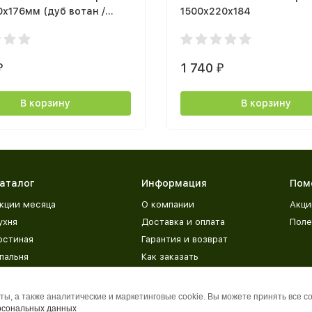
х176мм (дуб вотан /
1500x220x184
)
1 740
₽
₽
В корзину
В корзину
аталог
Информация
Пом
кции месяца
О компании
Акци
ухня
Доставка и оплата
Поле
остиная
Гарантия и возврат
пальня
Как заказать
етская
Адреса магазинов
рихожая
База знаний
ы, а также аналитические и маркетинговые cookie. Вы можете принять все c
рсональных данных