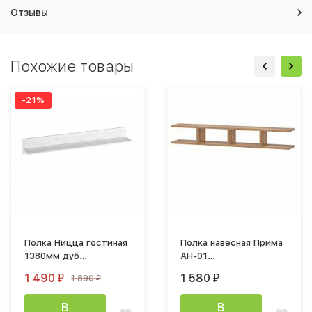
Отзывы
Похожие товары
-21%
Полка Ницца гостиная
Полка навесная Прима
1380мм дуб
АН-01
Винтерберг
(1200х194х276мм) дуб
1 490
1 580
1 890
₽
₽
₽
каньон
В
В