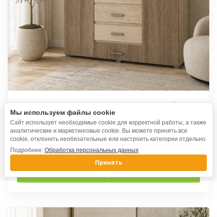
Комод №3 Венеция 1,4м дуб сонома светлый / дуб
Мы используем файлы cookie
сонома темный
Сайт использует необходимые cookie для корректной работы, а также
аналитические и маркетинговые cookie. Вы можете принять все
cookie, отклонить необязательные или настроить категории отдельно.
12 540
₽
Подробнее:
Обработка персональных данных
Принять
Выбрать