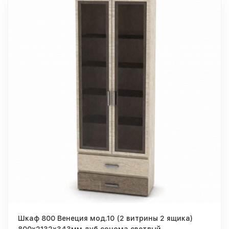
Шкаф 800 Венеция мод.10 (2 витрины 2 ящика)
800х2132х343мм дуб сонома светлый