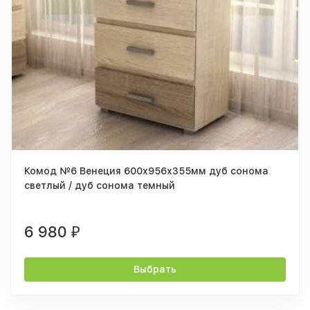
Комод №6 Венеция 600х956х355мм дуб сонома
светлый / дуб сонома темный
6 980
₽
Выбрать