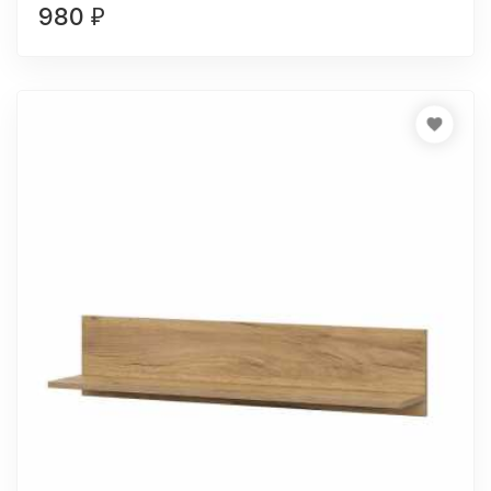
980
₽