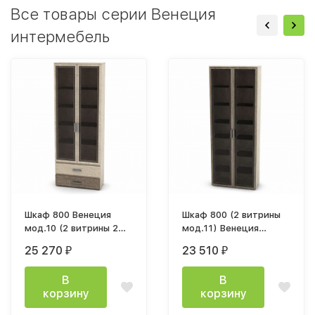
Все товары серии Венеция
интермебель
Шкаф 800 Венеция
Шкаф 800 (2 витрины
мод.10 (2 витрины 2
мод.11) Венеция
ящика)
800х2132х343мм дуб
25 270
23 510
₽
₽
800х2132х343мм дуб
сонома светлый
сонома светлый
В
В
корзину
корзину