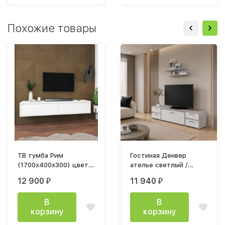
Похожие товары
ТВ тумба Рим
Гостиная Денвер
(1700х400х300) цвет
ателье светлый /
белый / белый
белый
12 900
11 940
₽
₽
В
В
корзину
корзину