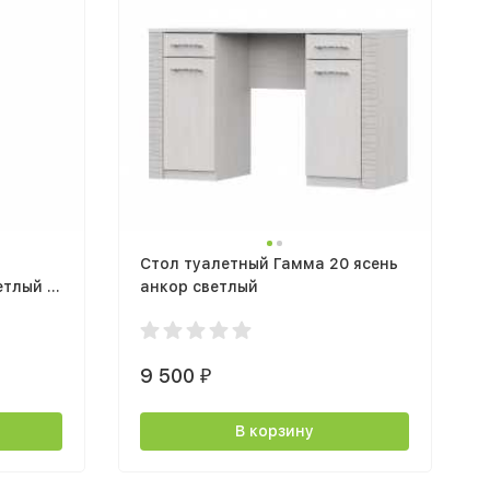
Стол туалетный Гамма 20 ясень
етлый /
анкор светлый
9 500
₽
В корзину