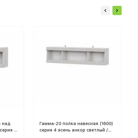
я над
Гамма-20 полка навесная (1600)
серия 4
серия 4 ясень анкор светлый /
ндал
сандал светлый