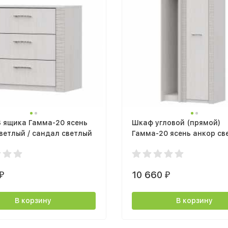
 ящика Гамма-20 ясень
Шкаф угловой (прямой)
ветлый / сандал светлый
Гамма-20 ясень анкор св
сандал светлый
10 660
₽
₽
В корзину
В корзину