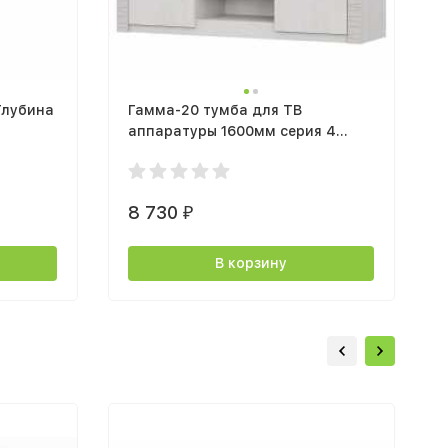
Глубина
Гамма-20 тумба для ТВ
аппаратуры 1600мм серия 4
ясень анкор светлый / сандал
светлый
8 730
₽
В корзину