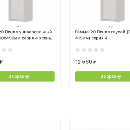
20 Пенал универсальный
Гамма-20 Пенал глухой (
00х490мм серия 4 ясень
419мм) серия 4
светлый
12 560
₽
₽
В корзину
В корзину