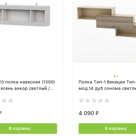
0 полка навесная (1300)
Полка Тип-1 Венеция Тип
 ясень анкор светлый /
мод.14 дуб сонома светлы
 светлый
сонома темный
4 090
₽
₽
В корзину
В корзину