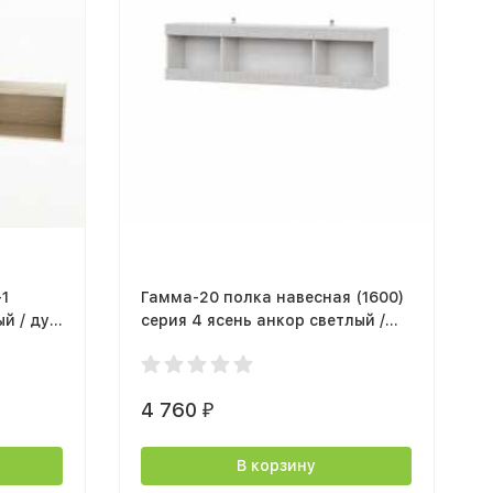
-1
Гамма-20 полка навесная (1600)
й / дуб
серия 4 ясень анкор светлый /
сандал светлый
4 760
₽
В корзину