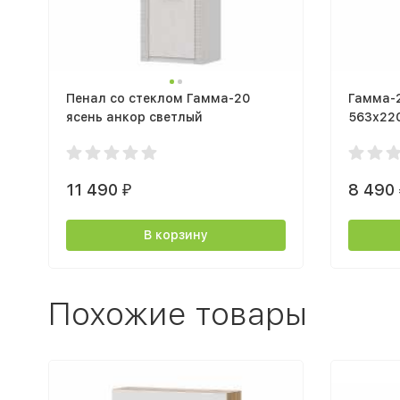
Пенал со стеклом Гамма-20
Гамма-
ясень анкор светлый
563х22
анкор 
11 490
8 490
₽
В корзину
Похожие товары