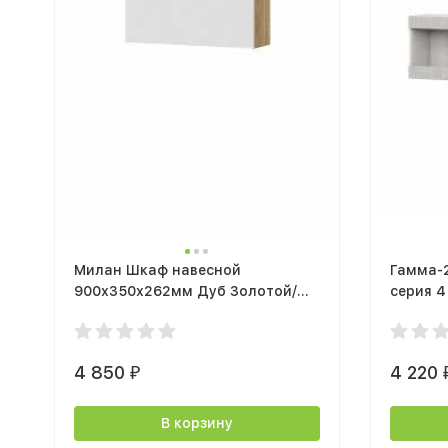
Милан Шкаф навесной
Гамма-2
900х350х262мм Дуб Золотой/
серия 4
Белый матовый
сандал
4 850
4 220
₽
В корзину