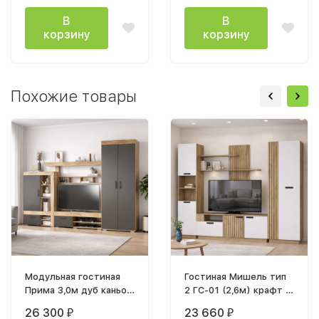
В
В
корзину
корзину
Похожие товары
Модульная гостиная
Гостиная Мишель тип
Прима 3,0м дуб каньон
2 ГС-01 (2,6м) крафт /
/ графит
крафт, белый
26 300
23 660
₽
₽