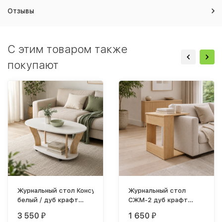
Отзывы
C этим товаром также
покупают
Журнальный стол Консул-3 лдсп
Журнальный стол
белый / дуб крафт
СЖМ-2 дуб крафт
золотой
золотой
3 550
1 650
₽
₽