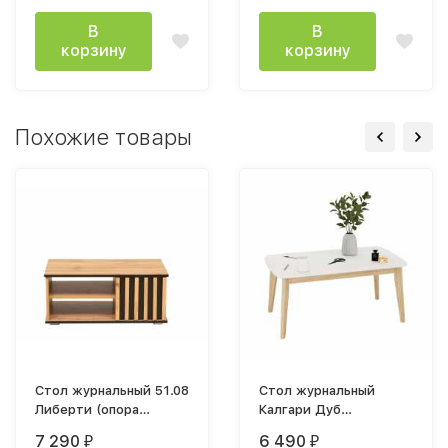
белый матовый
В
В
корзину
корзину
Похожие товары
Стол журнальный 51.08
Стол журнальный
Либерти (опора
Калгари Дуб
h=20мм) дуб вотан /
натуральный светлый /
7 290
6 490
₽
₽
черный
Белый матовый