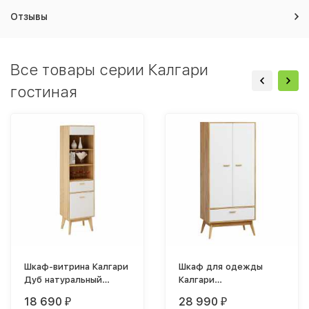
Отзывы
Все товары серии Калгари
гостиная
Шкаф-витрина Калгари
Шкаф для одежды
Дуб натуральный
Калгари
светлый / Белый
800х1850х500мм дуб
18 690
28 990
₽
₽
матовый
натуральный светлый /