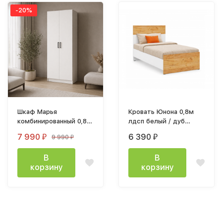
-20%
Шкаф Марья
Кровать Юнона 0,8м
комбинированный 0,8м
лдсп белый / дуб
лдсп белый
крафт
7 990
6 390
9 990
₽
₽
₽
В
В
корзину
корзину