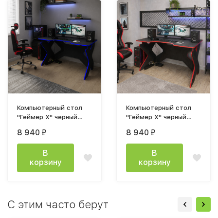
Компьютерный стол
Компьютерный стол
"Геймер Х" черный
"Геймер Х" черный
кромка синяя
кромка красная
8 940
8 940
₽
₽
В
В
корзину
корзину
С этим часто берут