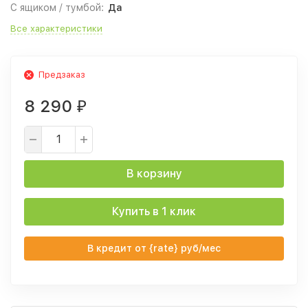
С ящиком / тумбой:
Да
Все характеристики
Предзаказ
8 290
₽
В корзину
Купить в 1 клик
В кредит от {rate} руб/мес