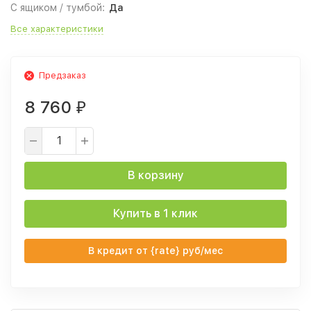
С ящиком / тумбой:
Да
Все характеристики
Предзаказ
8 760
₽
В корзину
Купить в 1 клик
В кредит от {rate} руб/мес