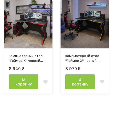
Компьютерный стол
Компьютерный стол
"Геймер Х" черный
"Геймер Х" черный
кромка красная
кромка желтая
8 940
8 970
₽
₽
В
В
корзину
корзину