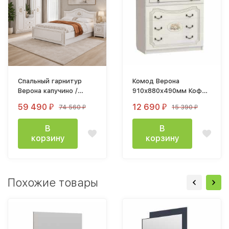
Спальный гарнитур
Комод Верона
Верона капучино /
910х880х490мм Кофе
кофе
10 / Капучино
59 490
12 690
74 560
15 390
₽
₽
₽
₽
В
В
корзину
корзину
Похожие товары