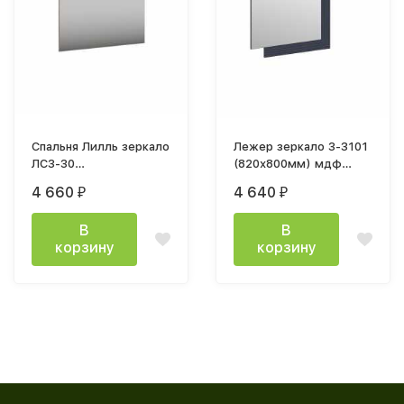
Спальня Лилль зеркало
Лежер зеркало З-3101
ЛСЗ-30
(820х800мм) мдф
(1000х800х20мм) дуб
холст сапфировый
4 660
4 640
₽
₽
крафт белый / дуб
крафт табачный
В
В
корзину
корзину