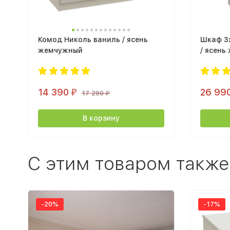
Комод Николь ваниль / ясень
Шкаф 3
жемчужный
/ ясен
14 390
26 99
₽
17 290
₽
В корзину
C этим товаром также
-20%
-17%