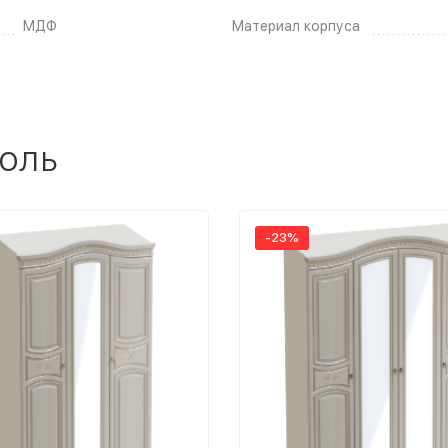
МДФ
Материал корпуса
оль
-23%