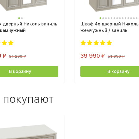
х дверный Николь ваниль
Шкаф 4х дверный Николь
ь жемчужный
жемчужный / ваниль
0
39 990
₽
₽
31 290
51 990
₽
₽
В корзину
В корзину
 покупают