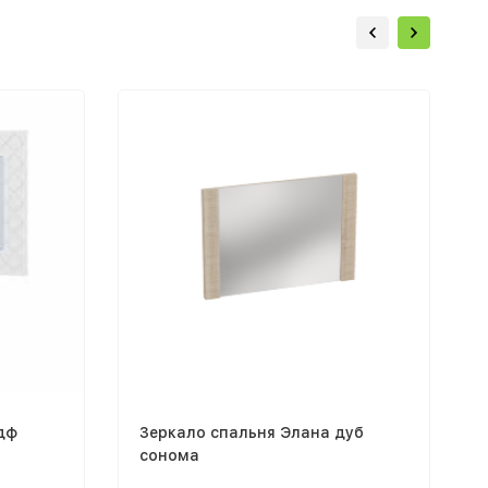
дф
Зеркало спальня Элана дуб
сонома