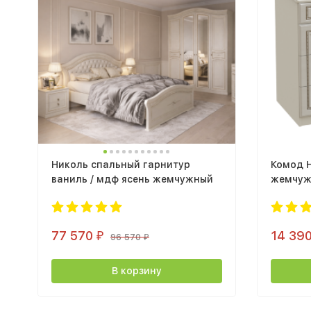
Николь спальный гарнитур
Комод Н
ваниль / мдф ясень жемчужный
жемчу
77 570
14 39
₽
96 570
₽
В корзину