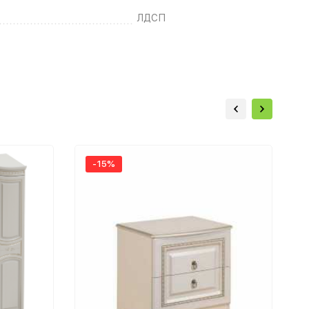
ЛДСП
-15%