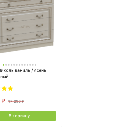
иколь ваниль / ясень
жный
0
₽
17 290
₽
В корзину