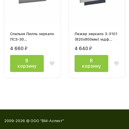
Спальня Лилль зеркало
Лежер зеркало З-3101
ЛСЗ-30
(820х800мм) мдф
(1000х800х20мм) дуб
холст сапфировый
4 660
4 640
₽
₽
крафт белый / дуб
крафт табачный
В
В
корзину
корзину
2009-2026 © ООО "ВМ-Аспект"