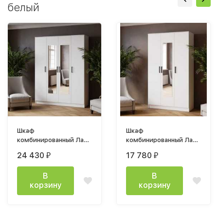
белый
Шкаф
Шкаф
комбинированный Ларс
комбинированный Ларс
1600х2100х510мм
1200х2100х510мм с
24 430
17 780
₽
₽
белый
зеркалом белый
В
В
корзину
корзину