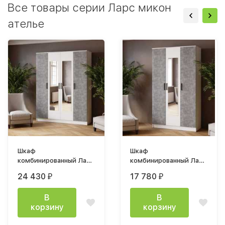
Все товары серии Ларс микон
ателье
Шкаф
Шкаф
комбинированный Ларс
комбинированный Ларс
1600х2100х510мм
1200х2100х510мм с
24 430
17 780
₽
₽
белый/ателье светлое
зеркалом белый/
ателье светлое
В
В
корзину
корзину