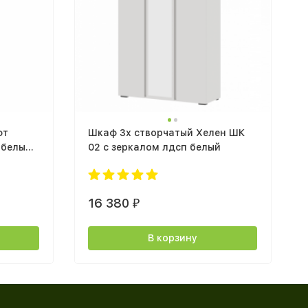
фт
Шкаф 3х створчатый Хелен ШК
белый /
02 с зеркалом лдсп белый
16 380
₽
В корзину