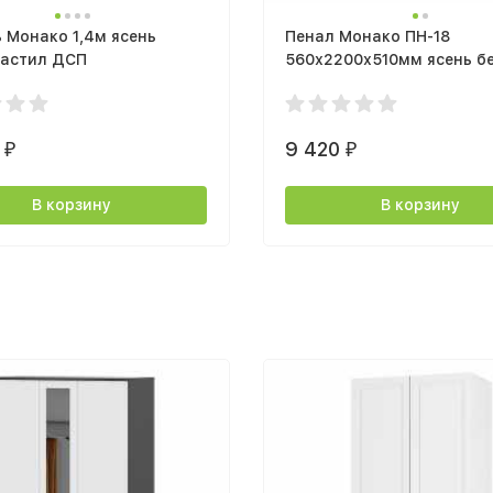
 Монако 1,4м ясень
Пенал Монако ПН-18
настил ДСП
560х2200х510мм ясень б
0
9 420
₽
₽
В корзину
В корзину