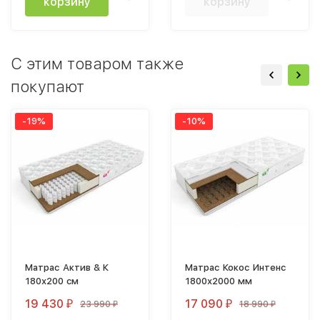
корзину
корзину
C этим товаром также
покупают
-19%
-10%
Матрас Актив & К
Матрас Кокос Интенс
180х200 cм
1800х2000 мм
19 430
17 090
23 990
18 990
₽
₽
₽
₽