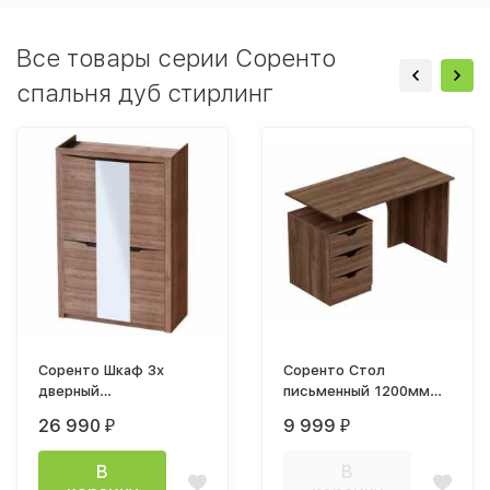
Все товары серии Соренто
спальня дуб стирлинг
Соренто Шкаф 3х
Соренто Стол
дверный
письменный 1200мм
1520х2200х545мм дуб
дуб стирлинг
26 990
9 999
₽
₽
стирлинг
В
В