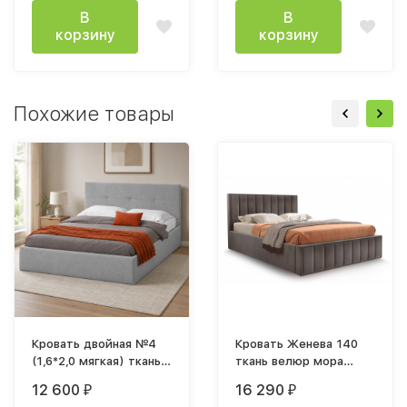
В
В
корзину
корзину
Похожие товары
Кровать двойная №4
Кровать Женева 140
(1,6*2,0 мягкая) ткань
ткань велюр мора
серая настил ДСП
темно-коричневый
12 600
16 290
₽
₽
каркас