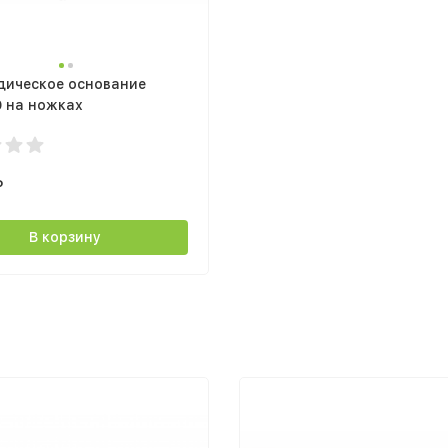
дическое основание
0 на ножках
₽
В корзину