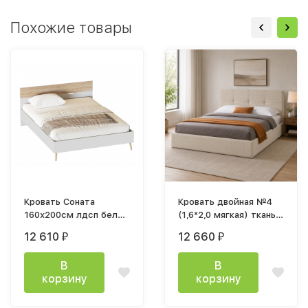
Похожие товары
Кровать Соната
Кровать двойная №4
160х200см лдсп белый
(1,6*2,0 мягкая) ткань
/ дуб сонома с
бежевая настил ДСП
12 610
12 660
₽
₽
ортопедическим
основанием
В
В
корзину
корзину