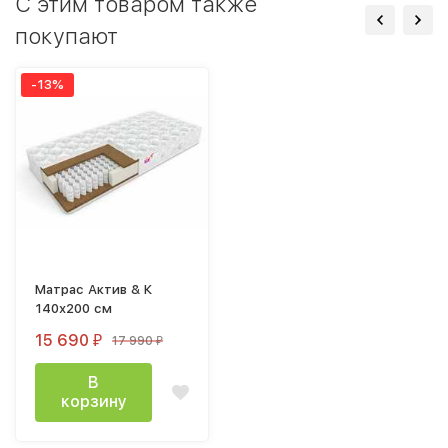
C этим товаром также
покупают
-13%
Матрас Актив & К
140х200 см
15 690
17 990
₽
₽
В
корзину