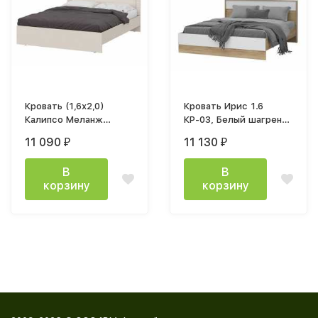
Кровать (1,6х2,0)
Кровать Ирис 1.6
Калипсо Меланж
КР-03, Белый шагрень/
настил ЛДСП
Дуб крафт золотой
11 090
11 130
₽
₽
В
В
корзину
корзину