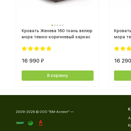
Кровать Женева 160 ткань велюр
Кровать
мора темно-коричневый каркас
мора т
16 990
16 29
₽
В корзину
К
2009-2026 © ООО "ВМ-Аспект" —
А
К