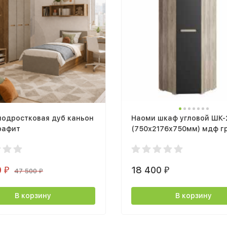
подростковая дуб каньон
Наоми шкаф угловой ШК-
рафит
(750х2176х750мм) мдф г
0
18 400
₽
₽
47 500
₽
В корзину
В корзину