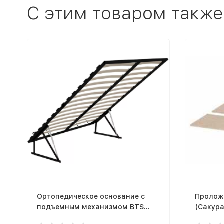
C этим товаром также
Ортопедическое основание с
Пролож
подъемным механизмом BTS
(Сакура
1.6м
Саломея