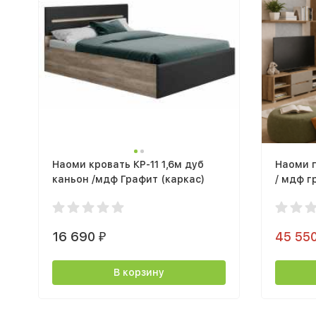
Наоми кровать КР-11 1,6м дуб
Наоми 
каньон /мдф Графит (каркас)
/ мдф г
16 690
45 55
₽
В корзину