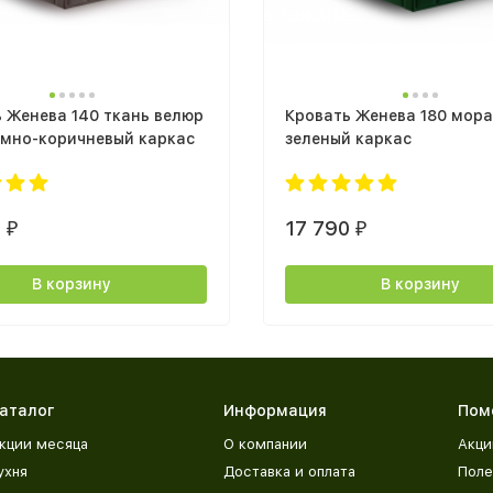
 Женева 140 ткань велюр
Кровать Женева 180 мора
емно-коричневый каркас
зеленый каркас
0
17 790
₽
₽
В корзину
В корзину
аталог
Информация
Пом
кции месяца
О компании
Акци
ухня
Доставка и оплата
Поле