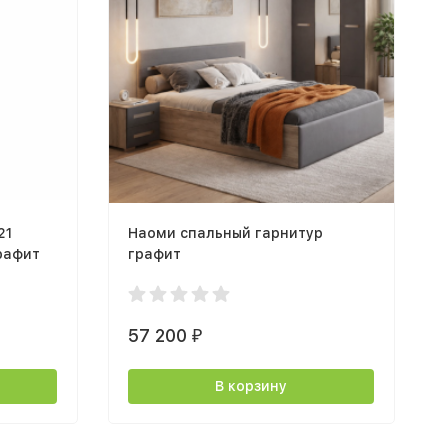
21
Наоми спальный гарнитур
рафит
графит
57 200
₽
В корзину