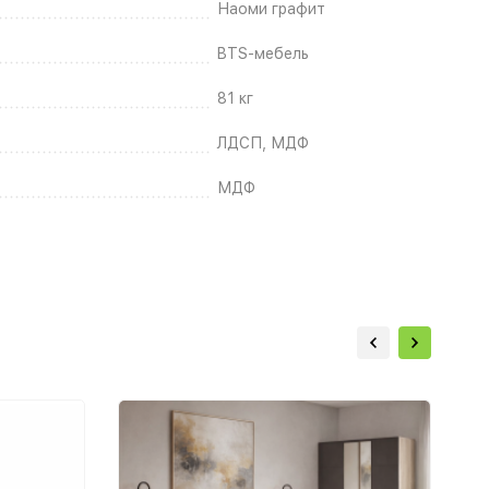
Наоми графит
BTS-мебель
81 кг
ЛДСП, МДФ
МДФ