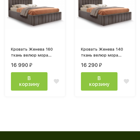
Кровать Женева 160
Кровать Женева 140
ткань велюр мора
ткань велюр мора
темно-коричневый
темно-коричневый
16 990
16 290
₽
₽
каркас
каркас
В
В
корзину
корзину