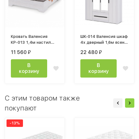
Кровать Валенсия
ШК-014 Валенсия шкаф
КР-013 1,4м настил
4х дверный 1,6м ясень
лдсп
анкор светлый
11 560
22 480
₽
₽
В
В
корзину
корзину
C этим товаром также
покупают
-13%