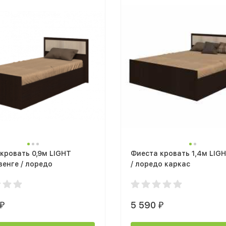
кровать 0,9м LIGHT
Фиеста кровать 1,4м LIGH
венге / лоредо
/ лоредо каркас
5 590
₽
₽