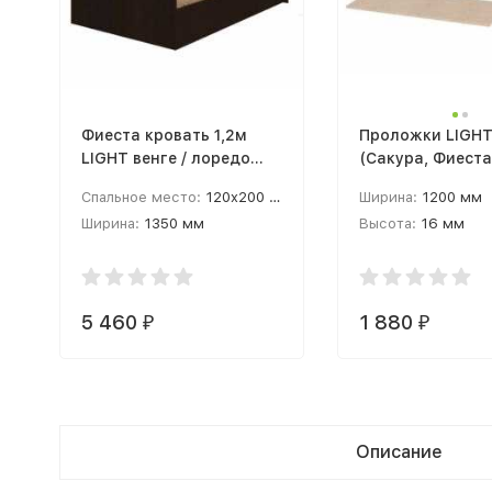
Фиеста кровать 1,2м
Проложки LIGHT
LIGHT венге / лоредо
(Сакура, Фиеста)
каркас (Венге / Лоредо)
200 см)
Спальное место:
120x200 см
Ширина:
1200 мм
Ширина:
1350 мм
Высота:
16 мм
Высота:
750 мм
Материал корпуса
5 460
1 880
₽
₽
Описание