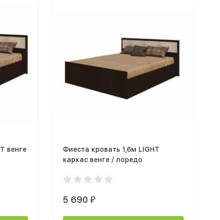
T венге
Фиеста кровать 1,6м LIGHT
каркас венге / лоредо
5 690
₽