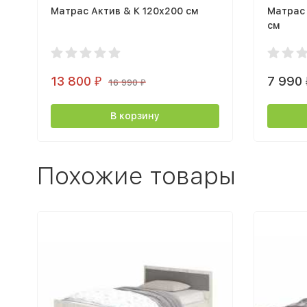
Матрас Актив & К 120х200 см
Матрас 
см
13 800
7 990
₽
16 990
₽
В корзину
Похожие товары