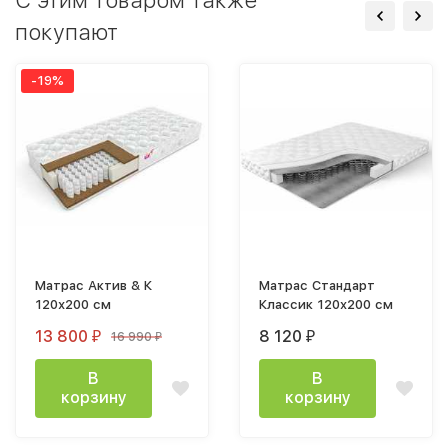
покупают
-19%
Матрас Актив & К
Матрас Стандарт
120х200 см
Классик 120x200 см
13 800
8 120
16 990
₽
₽
₽
В
В
корзину
корзину