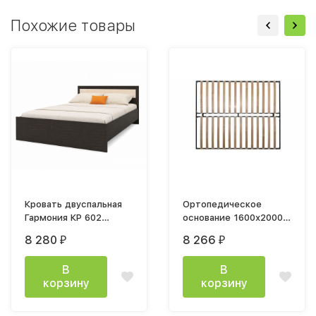
Похожие товары
Кровать двуспальная
Ортопедическое
Гармония КР 602
основание 1600х2000
140x200 см венге /
мм
8 280
8 266
₽
₽
белфорт
В
В
корзину
корзину