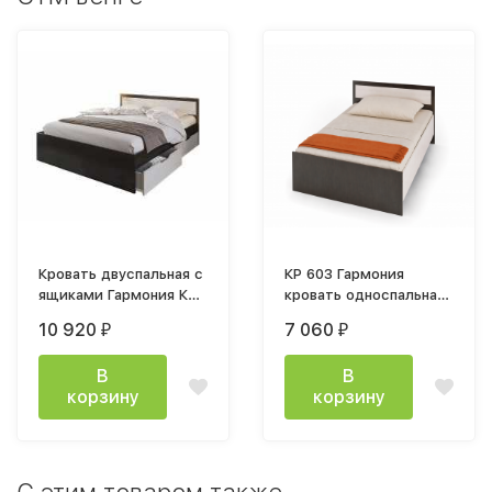
Кровать двуспальная с
КР 603 Гармония
ящиками Гармония КР
кровать односпальная
606 120x200см венге
0,9м венге / белфорт
10 920
7 060
₽
₽
белфорт
В
В
корзину
корзину
C этим товаром также