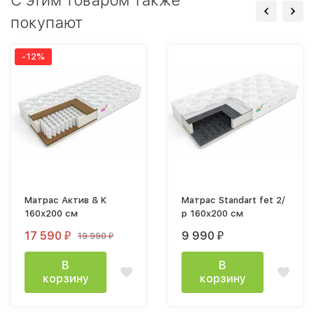
покупают
-12%
Матрас Актив & К
Матрас Standart fet 2/
160х200 см
р 160х200 см
17 590
9 990
19 990
₽
₽
₽
В
В
корзину
корзину