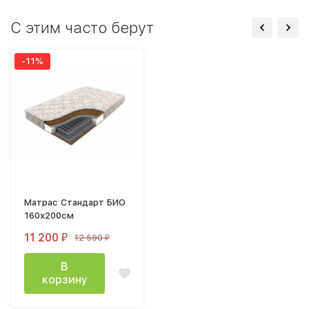
С этим часто берут
-11%
Матрас Стандарт БИО
160х200см
11 200
12 590
₽
₽
В
корзину