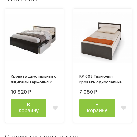
Кровать двуспальная с
КР 603 Гармония
ящиками Гармония КР
кровать односпальная
606 120x200см венге
0,9м венге / белфорт
10 920
7 060
₽
₽
белфорт
В
В
корзину
корзину
C этим товаром также