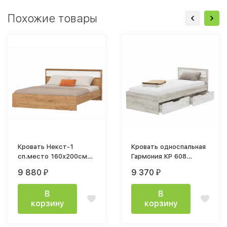
Похожие товары
Кровать Некст-1
Кровать односпальная
сп.место 160х200см
Гармония КР 608
белый / дуб крафт
90x200 см дуб крафт
9 880
9 370
₽
₽
золото
белый/дуб крафт
серый
В
В
корзину
корзину