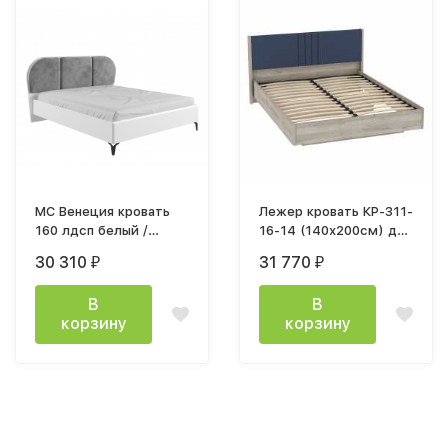
МС Венеция кровать
Лежер кровать КР-311-
160 лдсп белый /
16-14 (140х200см) дуб
велюр серый с ЛДСП
серый / ткань Missoni
30 310
31 770
₽
₽
настилом
14
В
В
корзину
корзину