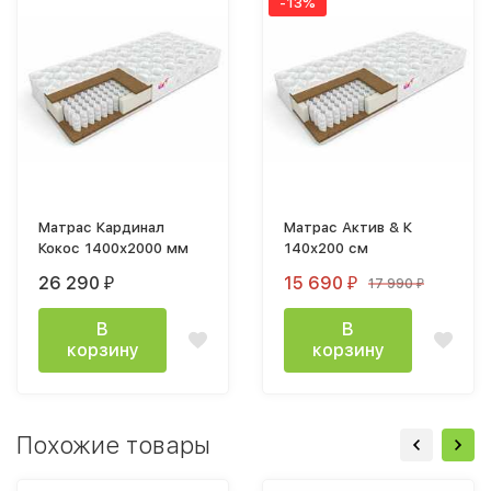
-13%
Матрас Кардинал
Матрас Актив & К
Кокос 1400х2000 мм
140х200 см
26 290
15 690
17 990
₽
₽
₽
В
В
корзину
корзину
Похожие товары