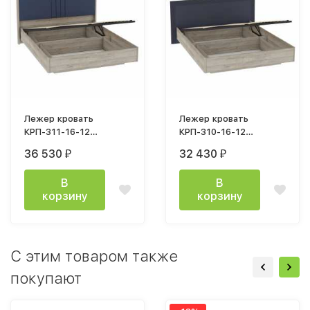
Лежер кровать
Лежер кровать
КРП-311-16-12
КРП-310-16-12
(120х200см) дуб
(120х200см) дуб
36 530
32 430
₽
₽
серый / ткань Missoni
серый / холст
14
сапфировый
В
В
корзину
корзину
C этим товаром также
покупают