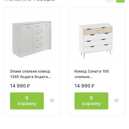
Элана спальня комод
Комод Соната 100
1395 бодега бодега
спальня
белая
992х970х391мм лдсп
14 990
14 990
₽
₽
белый / дуб сонома
В
В
корзину
корзину