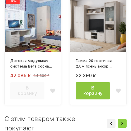
-5%
Детская модульная
Гамма 20 гостиная
система Вега сосна
2,8м ясень анкор
карелия вариант 1
светлый / сандал
42 085
32 390
44 300
₽
₽
₽
В
В
корзину
корзину
C этим товаром также
покупают