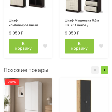
Шкаф
Шкаф Машенька 0,6м
комбинированный
ШК 201 венге /
Машенька ШК 204 0,8м
белфорт
9 050
9 350
₽
₽
венге / белфорт
В
В
корзину
корзину
Похожие товары
-20%