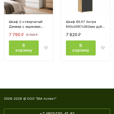
Шкаф 2-створчатый
Шкаф 65.07 Антре
Денвер с ящиками
600х2087х362мм дуб
белый
вотан / диамант серый
7 790
7 820
9 740
₽
₽
₽
В
В
корзину
корзину
2009-2026 © ООО "ВМ-Аспект"
+7 (901)130-41-81