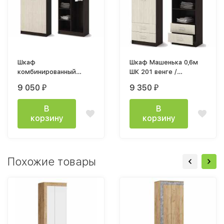
Шкаф
Шкаф Машенька 0,6м
комбинированный
ШК 201 венге /
Машенька ШК 204 0,8м
белфорт
9 050
9 350
₽
₽
венге / белфорт
В
В
корзину
корзину
Похожие товары