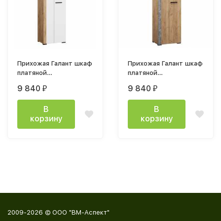
Прихожая Галант шкаф
Прихожая Галант шкаф
платяной
платяной
700х2100х420 дуб
700х2100х420 дуб
9 840
9 840
₽
₽
крафт золотой / белый
крафт золотой /
тестурный
ателье светлое дуб
В
В
крафт золотой/ателье
корзину
корзину
светлое
2009-2026 © ООО "ВМ-Аспект"