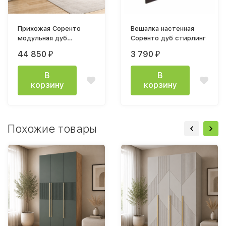
Прихожая Соренто
Вешалка настенная
модульная дуб
Соренто дуб стирлинг
стирлинг
44 850
3 790
₽
₽
В
В
корзину
корзину
Похожие товары