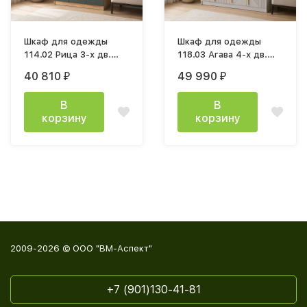
Шкаф для одежды
Шкаф для одежды
114.02 Рица 3-х дв.
118.03 Агава 4-х дв.
(h2400) дуб золотой /
(h2400) кашемир / ПВХ
40 810
49 990
₽
₽
ПВХ темно-зеленый /
кашемир / профиль:
профиль золото
SCPM золото
В
В
корзину
корзину
2009-2026 © ООО "ВМ-Аспект"
+7 (901)130-41-81